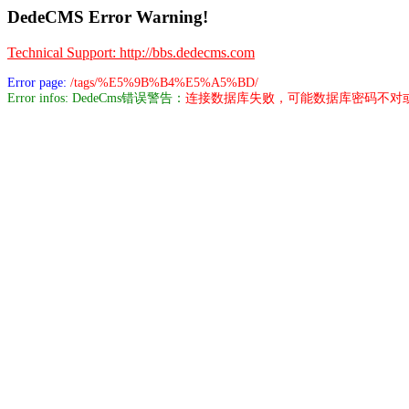
DedeCMS Error Warning!
Technical Support: http://bbs.dedecms.com
Error page:
/tags/%E5%9B%B4%E5%A5%BD/
Error infos: DedeCms错误警告：
连接数据库失败，可能数据库密码不对