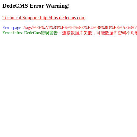
DedeCMS Error Warning!
Technical Support: http://bbs.dedecms.com
Error page:
/tags/%E6%A1%83%E6%9D%8E%E4%B8%8D%E8%A8%80/
Error infos: DedeCms错误警告：
连接数据库失败，可能数据库密码不对