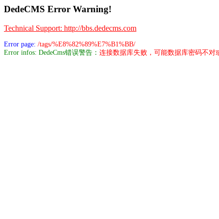
DedeCMS Error Warning!
Technical Support: http://bbs.dedecms.com
Error page:
/tags/%E8%82%89%E7%B1%BB/
Error infos: DedeCms错误警告：
连接数据库失败，可能数据库密码不对